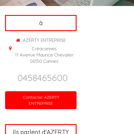
à
AZERTY ENTREPRISE
Créacannes
11 Avenue Maurice Chevalier
06150
Cannes
0458465600
Contacter AZERTY
ENTREPRISE
Ils parlent d'AZERTY