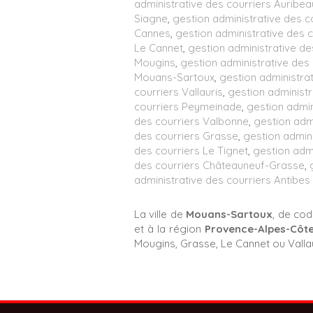
administrative des courriers Auribea
Siagne
,
gestion administrative des c
Cannes
,
gestion administrative des c
Le Cannet
,
gestion administrative de
Mougins
,
gestion administrative des 
Mouans-Sartoux
,
gestion administra
courriers Vallauris
,
gestion administr
courriers Peymeinade
,
gestion admin
des courriers Valbonne
,
gestion admi
des courriers Grasse
,
gestion admini
des courriers Le Tignet
,
gestion admi
des courriers Châteauneuf-Grasse
,
administrative des courriers Antibes
La ville de
Mouans-Sartoux
, de co
et à la région
Provence-Alpes-Côte
Mougins, Grasse, Le Cannet ou Valla