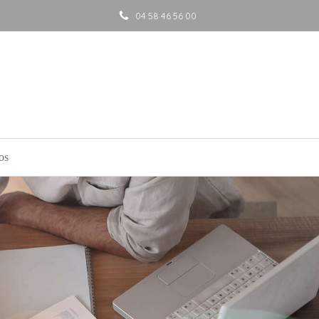
04 58 46 56 00
os