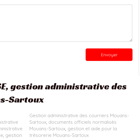
Envoyer
, gestion administrative des
ns-Sartoux
Gestion administrative des courriers Mouans-
istrative
Sartoux
,
documents officiels normalisés
inistrative
Mouans-Sartoux
,
gestion et aide pour la
ne
,
gestion
trésorerie Mouans-Sartoux