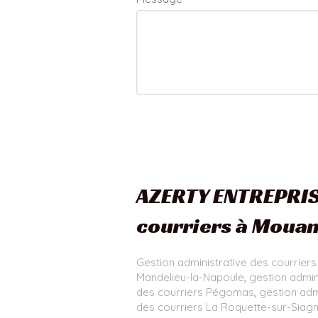
AZERTY ENTREPRISE
courriers à Moua
Gestion administrative des courriers
Mandelieu-la-Napoule
,
gestion admin
des courriers Pégomas
,
gestion adm
des courriers La Roquette-sur-Siag