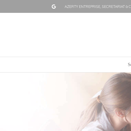
AZERTY ENTREPRISE, SECRETARIAT à 
S