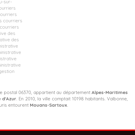
u-sur-
ourriers
ourriers
s courriers
courriers
tive des
ative des
istrative
nistrative
strative
nistrative
gestion
de postal 06370, appartient au département
Alpes-Maritimes
 d'Azur
. En 2010, la ville comptait 10198 habitants. Valbonne,
uris entourent
Mouans-Sartoux
.